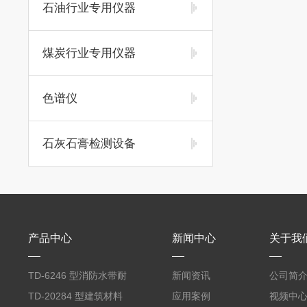
石油行业专用仪器
煤炭行业专用仪器
色谱仪
石灰石膏检测设备
产品中心
新闻中心
关于我
TD‑6246 型消防水带耐
新闻资讯
公司简
磨试验机
TD‑20284 型建筑材料
应用案例
视频中