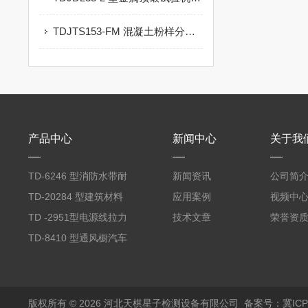
TDJTS153-FM 混凝土粉样分层研磨机：水运工程耐久性检测核心工具
产品中心
新闻中心
关于我
TD‑6246 型消防水带耐
新闻资讯
公司简
磨试验机
TD‑20284 型建筑材料
应用案例
视频中
单体燃烧测试仪
TD -2951型电源线拉力
技术文章
荣誉资
扭转测试机
TD‑8410 型通风橱汽车
内饰材料水平燃烧测试
仪
版权所有 © 2026 河北天棋星子检测设备有限公司
备案号：冀ICP备