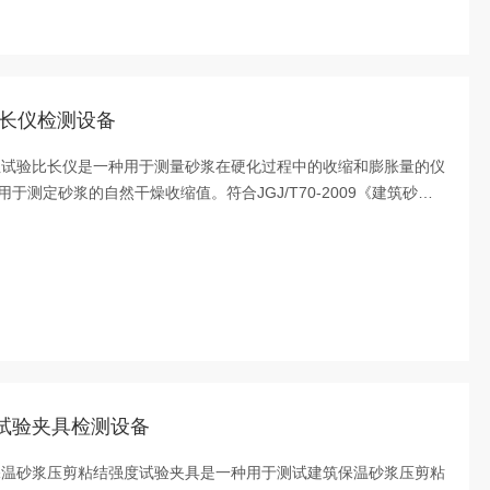
验比长仪检测设备
性试验比长仪‌是一种用于测量砂浆在硬化过程中的收缩和膨胀量的仪
测定砂浆的自然干燥收缩值。符合JGJ/T70-2009《建筑砂浆
2《砌墙砖试验方法》、JC/T1062-2022《泡沫混凝土砌块》及
能试验方法》的标准要求。
强度试验夹具检测设备
保温砂浆压剪粘结强度试验夹具‌是一种用于测试建筑保温砂浆压剪粘