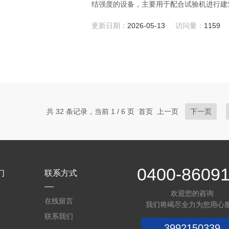
结强度的设备，主要用于配合试验机进行建
合GB/T 20473-2021《建筑保温砂浆》的标准要求‌ 该夹具适用于建筑保温砂浆的压剪粘
更新日期：
2026-05-13
访问量：
1159
用于建筑材料的检测和质量控制中。通过使
共 32 条记录，当前 1 / 6 页 首页 上一页
下一页
0400-8609
们
联系方式
欢迎您的咨询
介
在线留言
我们将竭尽全力为您用心
心
联系我们
3992150339