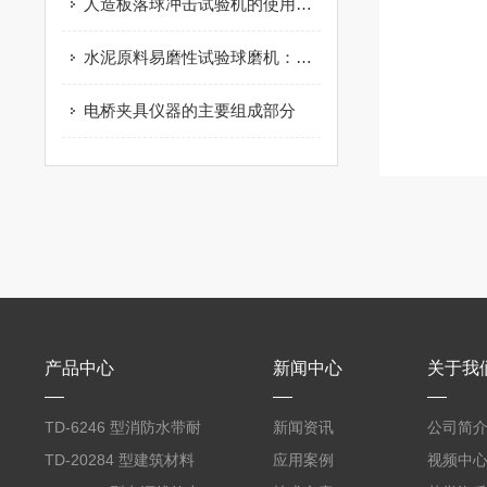
人造板落球冲击试验机的使用步骤介绍
水泥原料易磨性试验球磨机：破解粉体加工效率的 “研磨密码”
电桥夹具仪器的主要组成部分
产品中心
新闻中心
关于我
TD‑6246 型消防水带耐
新闻资讯
公司简
磨试验机
TD‑20284 型建筑材料
应用案例
视频中