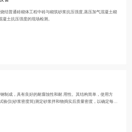
于烧结普通砖砌体工程中砖与砌筑砂浆抗压强度,蒸压加气混凝土砌
,混凝土抗压强度的现场检测。
锈钢制成，具有良好的耐腐蚀性和耐.用性。其结构简单，使用方
试验仪(砂浆密度筒)测定砂浆拌和物捣实后质量密度，以确定每立