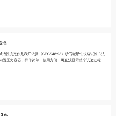
设备
石碱活性测定仪是我厂依据《CECS48:93》砂石碱活性快速试验方法
内置压力容器，操作简单，使用方便，可直观显示整个试验过程的
环次数等。
测设备