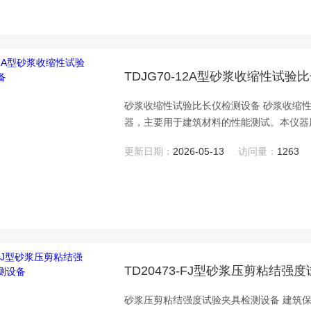
TDJG70-12A型砂浆收缩性试
砂浆收缩性试验比长仪检测设备 砂浆收缩
器，主要用于建筑材料的性能测试。本仪器用于
基本性能试验方法标准》、GB/T2542-201
更新日期：
2026-05-13
访问量：
1263
GB/T11969-2020《蒸压加气混凝士性
TD20473-FJ型砂浆压剪粘结
砂浆压剪粘结强度试验夹具检测设备 建筑