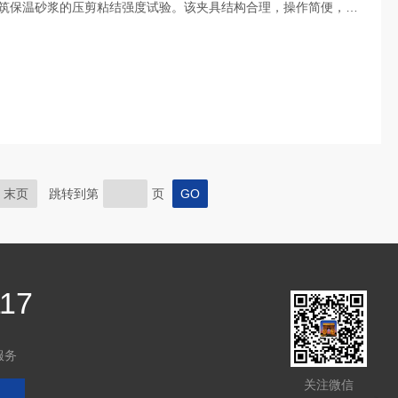
筑保温砂浆的压剪粘结强度试验。该夹具结构合理，操作简便，符
结强度试验，广泛应
用该夹具，可以有.效地评估保温砂浆的粘结性能，确保其
末页
跳转到第
页
117
服务
关注微信