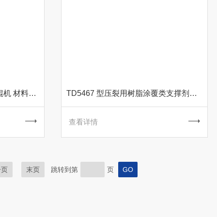
TD5466 型液压平衡电动对辊机 材料试验设备
TD5467 型压裂用树脂涂覆类支撑剂磨损检测仪
查看详情
一页
末页
跳转到第
页