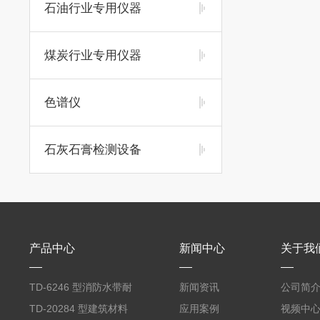
石油行业专用仪器
煤炭行业专用仪器
色谱仪
石灰石膏检测设备
产品中心
新闻中心
关于我
TD‑6246 型消防水带耐
新闻资讯
公司简
磨试验机
TD‑20284 型建筑材料
应用案例
视频中