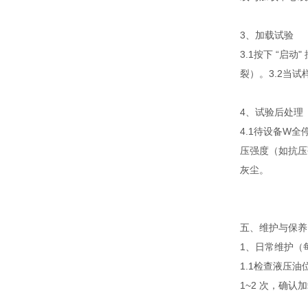
3、加载试验
3.1按下 “
裂）。3.2当
4、试验后处理
4.1待设备W
压强度（如抗压
灰尘。
五、维护与保养
1、日常维护（
1.1检查液压
1~2 次，确认