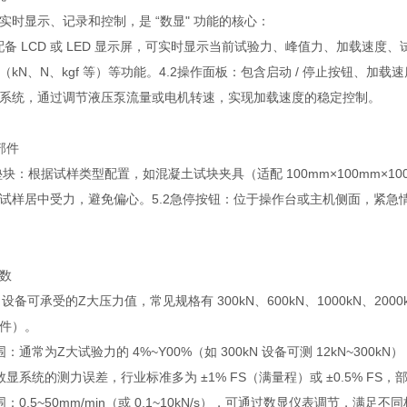
实时显示、记录和控制，是 “数显" 功能的核心：
：配备 LCD 或 LED 显示屏，可实时显示当前试验力、峰值力、加载
（kN、N、kgf 等）等功能。4.2操作面板：包含启动 / 停止按钮、
系统，通过调节液压泵流量或电机转速，实现加载速度的稳定控制。
部件
/ 垫块：根据试样类型配置，如混凝土试块夹具（适配 100mm×100mm×100
试样居中受力，避免偏心。5.2急停按钮：位于操作台或主机侧面，紧急
数
设备可承受的Z大压力值，常见规格有 300kN、600kN、1000kN、2000
件）。
：通常为Z大试验力的 4%~Y00%（如 300kN 设备可测 12kN~300
显系统的测力误差，行业标准多为 ±1% FS（满量程）或 ±0.5% FS，部分
：0.5~50mm/min（或 0.1~10kN/s），可通过数显仪表调节，满足不