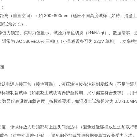
间：
大距离（垂直空间）：如 300~600mm（适应不同高度试样，如砖、混凝土
形试块边长）。
峰值力锁定、实时力值显示、试验力单位切换（kN/N/kgf）、数据清零、
通常为 AC 380V±10% 三相电（小量程设备可为 220V 单相），功率根据
骤
：确认电源连接正常（接地可靠），液压油油位在油箱刻度线内（不足时
：按标准制备试样（如混凝土试块需养护至龄期，尺寸偏差符合要求），用
数显仪表设置加载速度（按标准要求，如混凝土试块通常为 0.3~1.0MP
梁高度，使试样放入后顶部与上压头间距适中（避免过近碰撞或过远加载行
重合（对中性误差≤1%），避免偏心加载导致数据失真或设备受力不均。