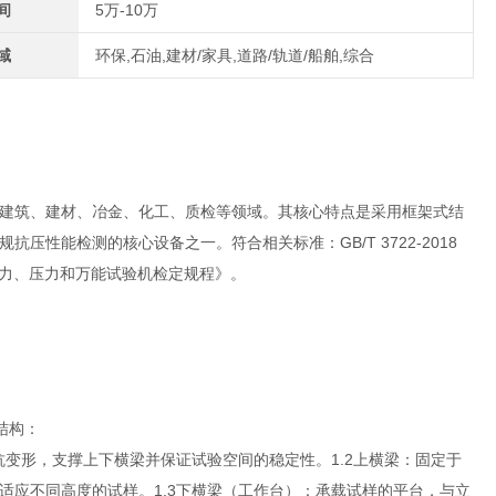
间
5万-10万
域
环保,石油,建材/家具,道路/轨道/船舶,综合
建筑、建材、冶金、化工、质检等领域。其核心特点是采用框架式结
性能检测的核心设备之一。符合相关标准：GB/T 3722-2018
19《拉力、压力和万能试验机检定规程》。
结构：
且抗变形，支撑上下横梁并保证试验空间的稳定性。1.2上横梁：固定于
适应不同高度的试样。1.3下横梁（工作台）：承载试样的平台，与立