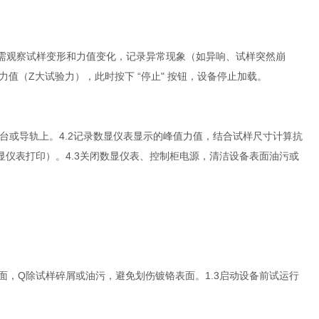
人员需观察试样变形和力值变化，记录异常现象（如异响、试样突然崩
值（Z大试验力），此时按下 “停止" 按钮，设备停止加载。
台或导轨上。4.2记录数显仪表显示的峰值力值，结合试样尺寸计算抗
数显仪表打印）。4.3关闭数显仪表、控制柜电源，清洁设备表面油污或
表面，Q除试样碎屑或油污，避免划伤镀铬表面。1.3启动设备前试运行