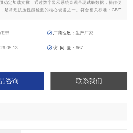
供稳定加载支撑，通过数字显示系统直观呈现试验数据，操作便
，是常规抗压性能检测的核心设备之一。符合相关标准：GB/T
8《液压式压力试验机》、GB/T 2611-2022《试验机通用技术要求》。
YE型
厂商性质：
生产厂家
26-05-13
访 问 量：
667
品咨询
联系我们