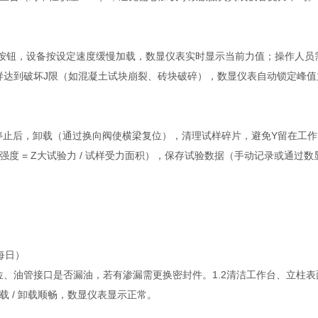
启动" 按钮，设备按设定速度缓慢加载，数显仪表实时显示当前力值；操作
试样达到破坏J限（如混凝土试块崩裂、砖块破碎），数显仪表自动锁定峰值力
全停止后，卸载（通过换向阀使横梁复位），清理试样碎片，避免Y留在工作
强度 = Z大试验力 / 试样受力面积），保存试验数据（手动记录或通过
每日）
油位、油管接口是否漏油，若有渗漏需更换密封件。1.2清洁工作台、立柱
加载 / 卸载顺畅，数显仪表显示正常。