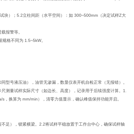
试块）；5.2立柱间距（水平空间）：如 300~500mm（决定试样Z大
过载报警等。
规格不同为 1.5~5kW。
添加同型号液压油），油管无渗漏，数显仪表开机自检正常（无报错）。
卡尺测量试样实际尺寸（如边长、高度），记录用于后续强度计算。1.
a/s，换算为 mm/min），清零力值显示，确认峰值保持功能开启。
程不足），锁紧横梁。2.2将试样平稳放置于工作台中心，确保试样轴