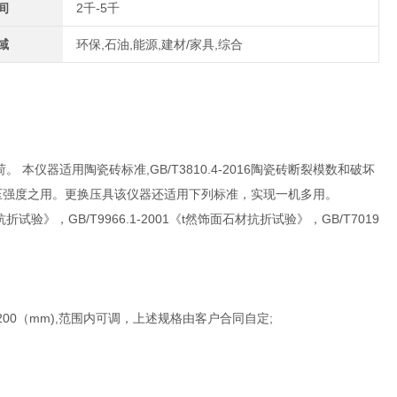
间
2千-5千
域
环保,石油,能源,建材/家具,综合
仪器适用陶瓷砖标准,GB/T3810.4-2016陶瓷砖断裂模数和破坏
压强度之用。更换压具该仪器还适用下列标准，实现一机多用。
试验》，GB/T9966.1-2001《t然饰面石材抗折试验》，GB/T7019
～1200×1200（mm),范围内可调，上述规格由客户合同自定;