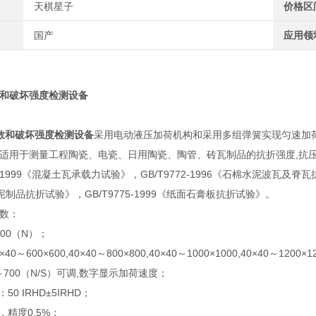
天棋星子
价格区
国产
应用领
和破坏强度检测设备
数和破坏强度检测设备
采用电动液压加荷机构和采用多组弹簧实现匀速加荷。 本
适用于测量工程陶瓷、电瓷、日用陶瓷、陶管、砖瓦制品的抗折强度,抗
1999《混凝土瓦承载力试验》，GB/T9772-1996《石棉水泥波瓦及脊瓦抗折
水泥制品抗折试验》，GB/T9775-1999《纸面石膏板抗折试验》。
参数：
000（N）；
40～600×600,40×40～800×800,40×40～1000×1000,40×40
～700（N/S）可调,数字显示加荷速度；
50 IRHD±5IRHD；
，精度0.5%；