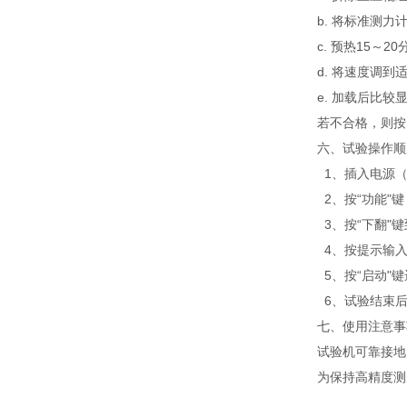
b. 将标准测
c. 预热15～
d. 将速度调
e. 加载后比
若不合格，则按
六、试验操作顺
1、插入电源（A
2、按“功能"
3、按“下翻"键
4、按提示输
5、按“启动"
6、试验结束后
七、使用注意事
试验机可靠接地
为保持高精度测