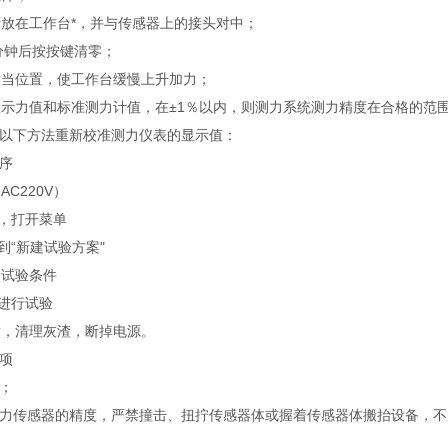
力计放在工作台*，并与传感器上的接头对中；
20分钟后按按键清零；
到适当位置，使工作台缓慢上升加力；
较显示力值和标准测力计值，在±1％以内，则测力系统测力精度在合格的范
以下方法重新校准测力仪表的显示值：
序
C220V）
键，打开菜单
到“新建试验方案"
入试验条件
键进行试验
，清理灰渣，断掉电源。
项
；
力传感器的精度，严禁撞击、扭拧传感器体或握着传感器体搬抬设备，不