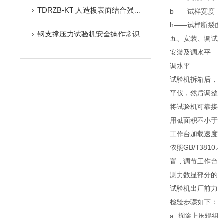
TDRZB-KT 人造板表面结合强度专用卡头：饰面胶合强度精准检测的核心配件
b——试样宽度
h——试样断裂
钢支撑压力试验机安全操作常识
五、安装、调试
安装及调水平
调水平
试验机拆箱后，
平仪，然后调整
将试验机可靠接
用截面积不小于
工作台加载速度
依照GB/T381
置，调节工作台
测力数显部分的
试验机出厂前力
检验步骤如下：
a. 拆除上压辊