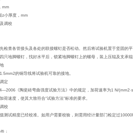
，mm
面z小厚度，mm
及调校
先检查各管接头及各处的联接螺钉是否松动。然后将试验机置于坚固的平
四只地脚螺钉，找好水平后，锁紧地脚螺钉上的螺母，装上压辊及支承辊
地
1.5mm2的铜导线将试验机可靠的接地。
调定
0.4—2006《陶瓷砖弯曲强度试验方法》中的规定，加荷速率为1 N/(mm2·s)
加荷速度，使其大致符合“试验方法"标准的要求。
调校
值测试精度已经校准。如用户需要校验，则需用经计量部门检定过1000
组件；