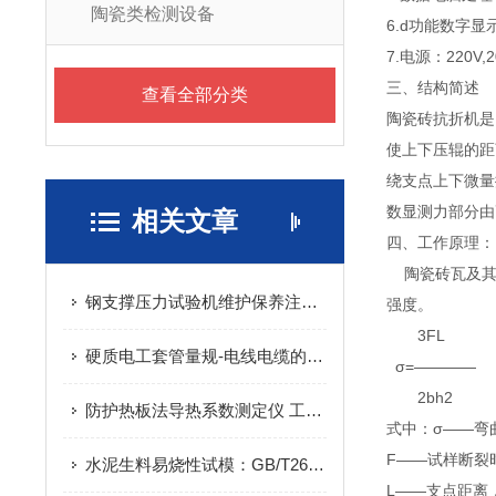
陶瓷类检测设备
6.d功能数字
7.电源：220V,
三、结构简述
查看全部分类
陶瓷砖抗折机是
使上下压辊的距
绕支点上下微量
数显测力部分由
相关文章
四、工作原理：
陶瓷砖瓦及其它
钢支撑压力试验机维护保养注意事项
强度。
3FL
硬质电工套管量规-电线电缆的主要组成部分
σ=———— 
2bh2
防护热板法导热系数测定仪 工作原理
式中：σ——弯
F——试样断裂
水泥生料易烧性试模：GB/T26566-2011 合规的生料烧成性能检测基础方案
L——支点距离