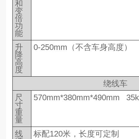
和
变
倍
功
能
升
0-250mm（不含车身高度）
降
高
度
绕线车
尺
570mm*380mm*490mm 35k
寸
重
量
线
标配
120米，长度可定制