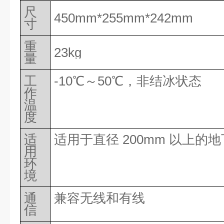
尺
450mm*255mm*242mm
寸
重
23kg
量
工
-10℃～50℃，非结冰状态
作
温
度
适
适用于直径
200mm 以上的
用
环
境
通
兼容无线和有线
信