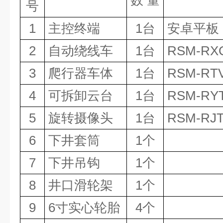
数
量
号
1
主控终端
1台
安卓平板
2
自动绕线车
1台
RSM-RXC
3
爬行器车体
1台
RSM-RTV
4
可拆卸云台
1台
RSM-RYT
5
旋转摄像头
1台
RSM-RJT
6
下井套筒
1个
7
下井吊钩
1个
8
井口滑轮架
1个
9
6寸实心轮胎
4个