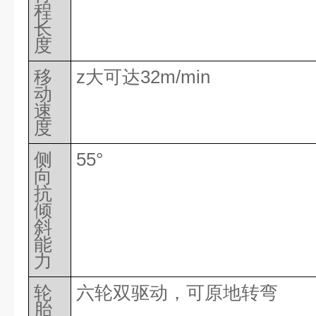
程
长
度
移
z大可达
32m/min
动
速
度
侧
55°
向
抗
倾
斜
能
力
轮
六轮双驱动，可原地转弯
胎