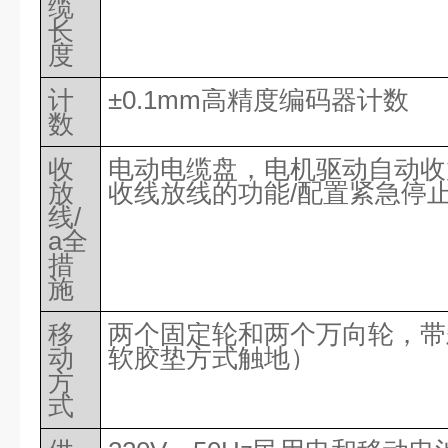
缆
长
度
计
±0.1mm高精度编码器计数
数
收
电动电缆盘，电机驱动自动收
放
收线放线的功能
/配置紧急停
线
/
a全
措
施
移
两个固定轮和两个万向轮，带
动
软胶垫方式触地）
方
式