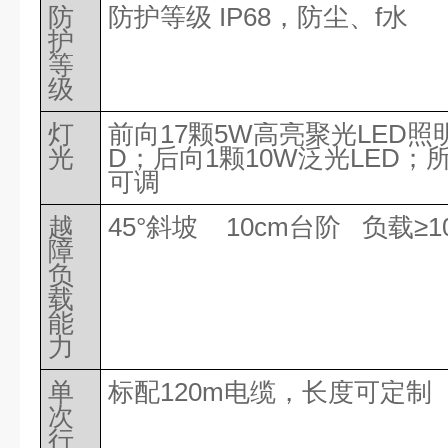
防
防护等级
IP68，防尘、f水
护
等
级
灯
前向
17颗5W高亮聚光LED照
光
D；后向1颗10W泛光LED
可调
越
45°斜坡 10cm台阶 负载≥10
障
负
载
能
力
单
标配
120m电缆，长度可定制
次
行