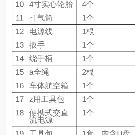
10
4
寸实心轮胎
4个
11
打气筒
1个
12
电源线
1根
13
扳手
1个
14
绕手柄
1个
15
a全绳
2根
16
车体航空箱
1个
17
z用工具包
1个
18
便携式交直
1个
流电源
19
工具包
1套
内含
U盘