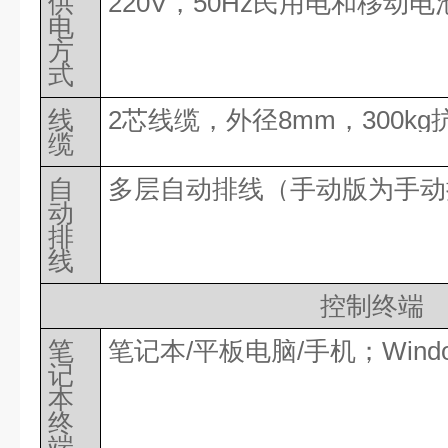
供
220V，50Hz民用电和移动电
电
方
式
线
2芯线缆，外径8mm，300kg
缆
自
多层自动排线（手动版为手动
动
排
线
控制终端
笔
笔记本
/平板电脑/手机；Win
记
本
终
端