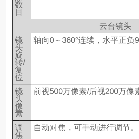
数
目
云台镜头
镜
轴向
0～360°连续，水平正负
头
旋
转
/
复
位
镜
前视
500万像素/后视200万像
头
像
素
调
自动对焦，可手动进行调节。
焦