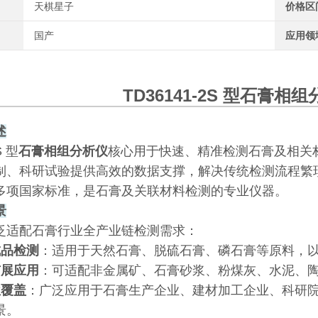
天棋星子
价格区
国产
应用领
TD36141-2S 型
石膏相组
述
S 型
石膏相组分析仪
核心用于快速、精准检测石膏及相关
制、科研试验提供高效的数据支撑，解决传统检测流程繁
多项国家标准，是石膏及关联材料检测的专业仪器。
景
泛适配石膏行业全产业链检测需求：
成品检测
：适用于天然石膏、脱硫石膏、磷石膏等原料，
扩展应用
：可适配非金属矿、石膏砂浆、粉煤灰、水泥、
位覆盖
：广泛应用于石膏生产企业、建材加工企业、科研
景。