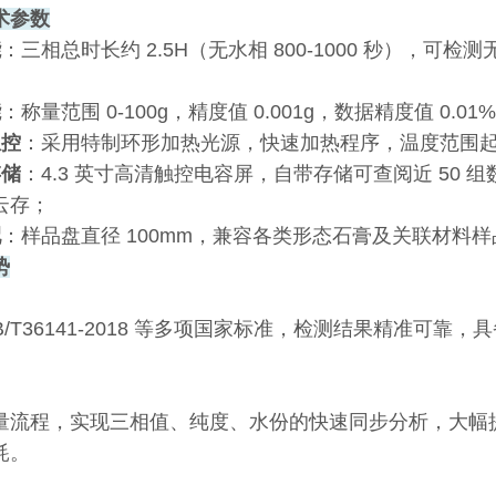
术参数
能
：三相总时长约 2.5H（无水相 800-1000 秒），可检测
能
：称量范围 0-100g，精度值 0.001g，数据精度值 0
温控
：采用特制环形加热光源，快速加热程序，温度范围起始 
存储
：4.3 英寸高清触控电容屏，自带存储可查阅近 50 
云存；
配
：样品盘直径 100mm，兼容各类形态石膏及关联材料样
势
B/T36141-2018 等多项国家标准，检测结果精准
量流程，实现三相值、纯度、水份的快速同步分析，大幅
耗。