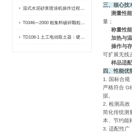
三、核心技
湿式水泥砂浆喷涂机操作过程中如果出现压力异常应该如何处理？
测量性
量；
T0346—2000 粗集料破碎颗粒含量试验
称量性
TD108-1 土工电动取土器：硬塑土密度快速检测的实用工具
加热与
操作与
可扩展无线
样品适
四、性能优
1. 国标合规
严格符合 G
据。
2. 检测高效
简化传统测
本、节约能
3. 适配性广