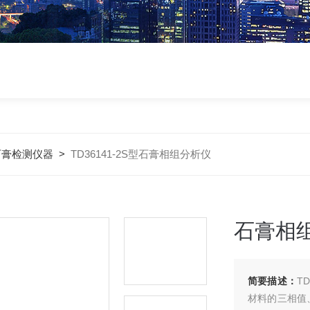
石膏检测仪器
>
TD36141-2S型石膏相组分析仪
石膏相
简要描述：
T
材料的三相值