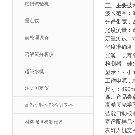
磨损试验机
三、主要技
波长范围：32
露点仪
光谱带宽：2.
光度测量：透
前处理设备
定量测试：
光度准确度：±0
溶解氧分析仪
光源：长寿
检测器：硅
超纯水机
显示：3 寸 
工作电源：AC9
油类测定仪
尺寸：490m
四、产品亮
高精度光学
高温材料性能检测仪器
智能自动校
宽适配样品室
材料强度检测设备
友好人机交