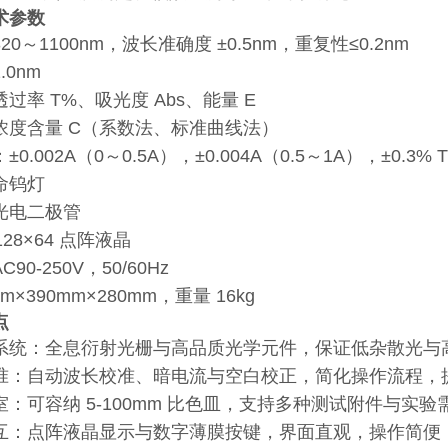
术参数
0～1100nm，波长准确度 ±0.5nm，重复性≤0.2nm
0nm
过率 T%、吸光度 Abs、能量 E
浓度含量 C（系数法、标准曲线法）
.002A（0～0.5A），±0.004A（0.5～1A），±0.3% 
命钨灯
光电二极管
128×64 点阵液晶
0-250V，50/60Hz
m×390mm×280mm，重量 16kg
点
系统：全息衍射光栅与高品质光学元件，保证低杂散光与
准：自动波长校准、暗电流与空白校正，简化操作流程，
：可容纳 5-100mm 比色皿，支持多种测试附件与实验
互：点阵液晶显示与数字薄膜按键，界面直观，操作简便