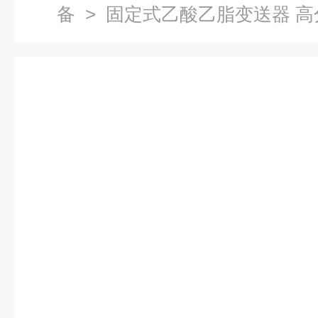
备
> 固定式乙酸乙脂变送器 