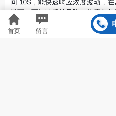
间 10S，能快速响应浓度波动，
景下，可快速反馈风险，为应急处
流量范围覆盖 300-500 毫升，
首页
留言
系统，确保检测数据能真实反映现
上一篇：
TDJK-JD-II型粉尘
下一篇：
TDA1082型高温