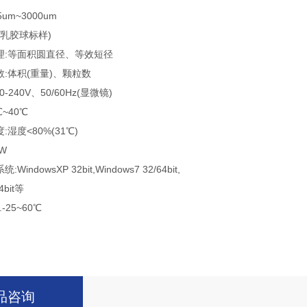
um~3000um
(乳胶球标样)
理:等面积圆直径、等效短径
:体积(重量)、颗粒数
-240V、50/60Hz(显微镜)
~40℃
湿度<80%(31℃)
5W
ndowsXP 32bit,Windows7 32/64bit,
4bit等
-25~60℃
品咨询