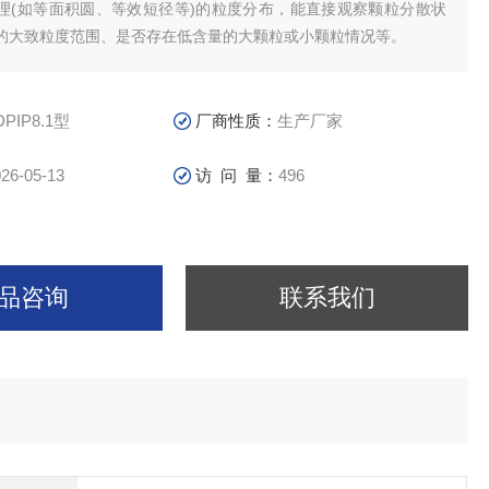
理(如等面积圆、等效短径等)的粒度分布，能直接观察颗粒分散状
的大致粒度范围、是否存在低含量的大颗粒或小颗粒情况等。
DPIP8.1型
厂商性质：
生产厂家
26-05-13
访 问 量：
496
品咨询
联系我们