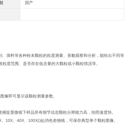
别
国产
剂、填料等各种粉未颗粒的粒度测量、形貌观察和分析，能给出不同等
大致粒度范围、是否存在低含量的大颗粒或小颗粒情况等。
颗粒图像即可显示该颗粒测量参数。
完整捕捉显微镜下样品所有细节信息颗粒分辨能力高，拍照速度快。
3.标配4X、10X、40X、100X(油)消色差物镜，可保存典型单个颗粒图像。