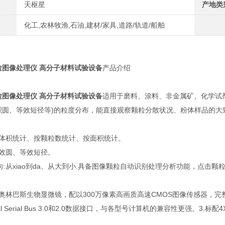
天枢星
产地类
化工,农林牧渔,石油,建材/家具,道路/轨道/船舶
粒图像处理仪 高分子材料试验设备
产品介绍
粒图像处理仪 高分子材料试验设备
适用于磨料、涂料、非金属矿、化学试
积圆、等效短径等)的粒度分布，能直接观察颗粒分散状况、粉体样品的
按体积统计、按颗粒数统计、按面积统计。
等效圆、等效短径。
向:从xiao到da、从大到小.具备图像颗粒自动识别处理分析功能，点击
牌奥林巴斯生物显微镜，配以300万像素高画质高速CMOS图像传感器，
ersal Serial Bus 3.0和2.0数据接口，与各型号计算机的兼容性更强。