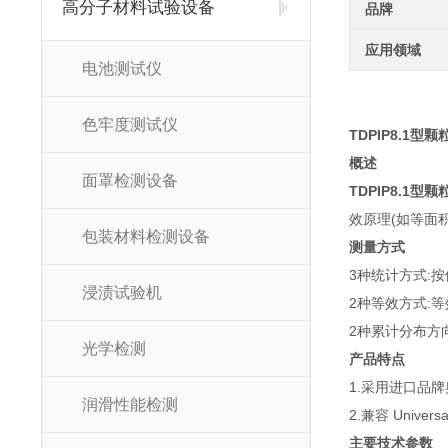
高分子材料试验设备
品牌
应用领域
电池测试仪
色牢度测试仪
TDPIP8.1型
颗
概述
面罩检测设备
TDPIP8.1型
颗
效原理(如等面
包装材料检测设备
测量方式
3种统计方式:
浸渍试验机
2种等效方式:
2种累计分布方
光学检测
产品特点
1.采用进口品
润滑性能检测
2.兼容 Univ
主要技术参数