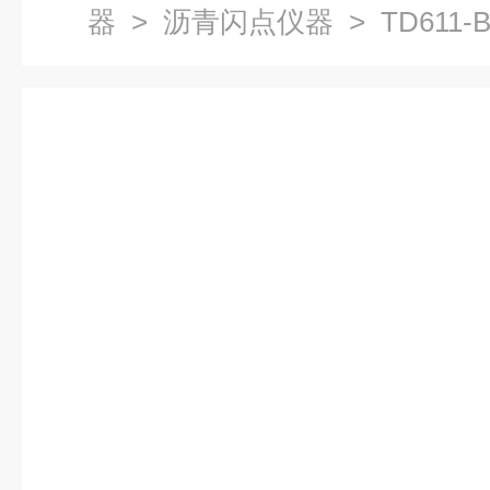
器
>
沥青闪点仪器
> TD61
点仪