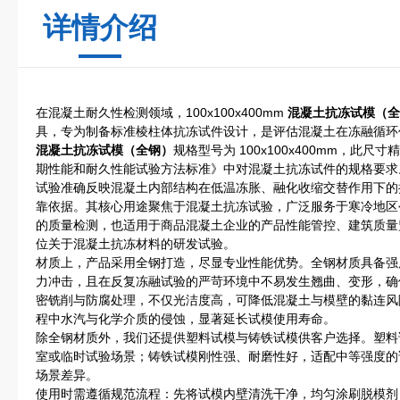
详情介绍
在混凝土耐久性检测领域，100x100x400mm
混凝土抗冻试模（全
具，专为制备标准棱柱体抗冻试件设计，是评估混凝土在冻融循环
混凝土抗冻试模（全钢）
规格型号为 100x100x400mm，此尺寸精
期性能和耐久性能试验方法标准》中对混凝土抗冻试件的规格要求
试验准确反映混凝土内部结构在低温冻胀、融化收缩交替作用下的
靠依据。其核心用途聚焦于混凝土抗冻试验，广泛服务于寒冷地区
的质量检测，也适用于商品混凝土企业的产品性能管控、建筑质量
位关于混凝土抗冻材料的研发试验。
材质上，产品采用全钢打造，尽显专业性能优势。全钢材质具备强
力冲击，且在反复冻融试验的严苛环境中不易发生翘曲、变形，确
密铣削与防腐处理，不仅光洁度高，可降低混凝土与模壁的黏连风
程中水汽与化学介质的侵蚀，显著延长试模使用寿命。
除全钢材质外，我们还提供塑料试模与铸铁试模供客户选择。塑料
室或临时试验场景；铸铁试模刚性强、耐磨性好，适配中等强度的
场景差异。
使用时需遵循规范流程：先将试模内壁清洗干净，均匀涂刷脱模剂