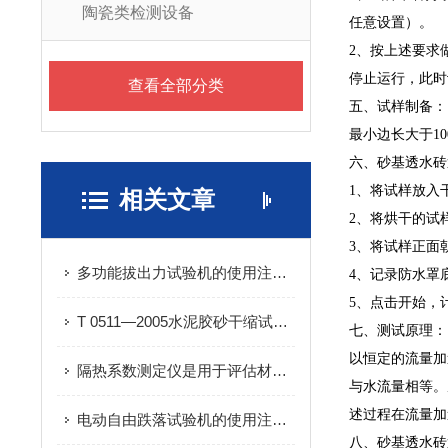
陶瓷类检测设备
任意设置）。
2、按上述要求
停止运行，此时
查看全部分类
五、试样制备：
最小边长大于1
六、砂基透水砖
1、将试样放入
相关文章
2、将烘干的试样
3、将试样正面
多功能拔出力试验机的使用注意事项
4、记录防水罩
5、点击开始，
T 0511—2005水泥胶砂干缩试验方法
七、测试原理：
以恒定的流量加
隔热系数测定仪是用于评估材料隔热性能的重要设备
与水流量相等。
述过程在流量加
电动自由跌落试验机的使用注意事项
八、砂基透水砖