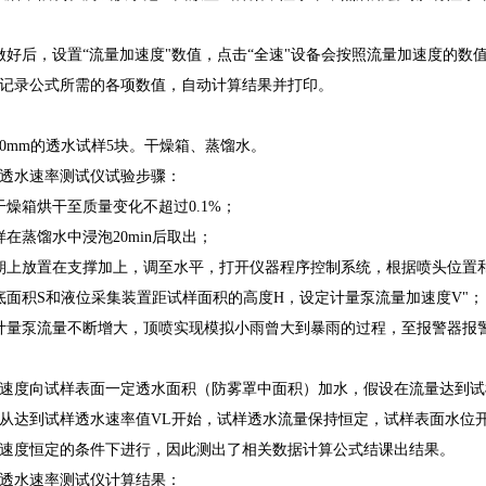
做好后，设置“流量加速度"数值，点击“全速"设备会按照流量加速度的
记录公式所需的各项数值，自动计算结果并打印。
00mm的透水试样5块。干燥箱、蒸馏水。
透水速率测试仪试验步骤：
干燥箱烘干至质量变化不超过0.1%；
在蒸馏水中浸泡20min后取出；
朝上放置在支撑加上，调至水平，打开仪器程序控制系统，根据喷头位置
底面积S和液位采集装置距试样面积的高度H，设定计量泵流量加速度V"；
计量泵流量不断增大，顶喷实现模拟小雨曾大到暴雨的过程，至报警器报
速度向试样表面一定透水面积（防雾罩中面积）加水，假设在流量达到试
从达到试样透水速率值VL开始，试样透水流量保持恒定，试样表面水位
速度恒定的条件下进行，因此测出了相关数据计算公式结课出结果。
透水速率测试仪计算结果：