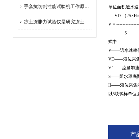
手套抗切割性能试验机工作原理详解：为何精准判定防护材料耐切割防护等级
单位面积透水速
VD-（2S×H
冻土冻胀力试验仪是研究冻土力学特性的设备
V = -------------
S
式中
V——透水速率值
VD——液位采
V"——流量加速
S——阻水罩底
H——液位采集
以5块试样单位面
产