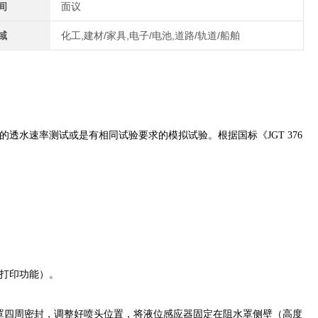
间
面议
域
化工,建材/家具,电子/电池,道路/轨道/船舶
透水速率测试或是有相同试验要求的模拟试验。根据国标《JGT 376
（打印功能）。
罩四周密封，调整好喷头位置，将液位感应器固定在阻水罩侧壁（高度