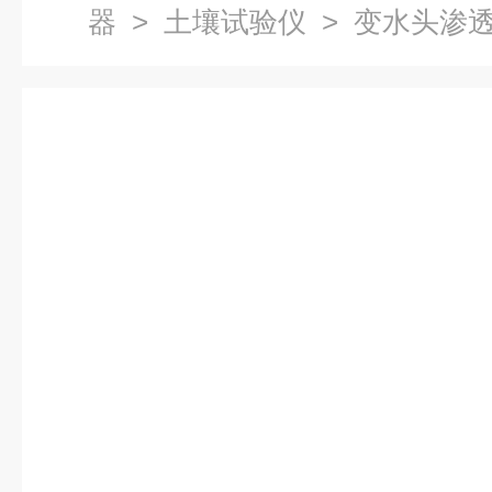
器
>
土壤试验仪
> 变水头渗透