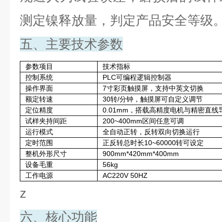
测定镍释放量，判定产品安全等级
五、主要技术参数
参数项目
技术指标
控制系统
PLC可编程逻辑控制器
操作界面
7寸彩页触摸屏，支持中英文切换
额定转速
30转/分钟，触摸屏可自定义调节
定位精度
0.01mm，搭载高精度电机与精密直线
试样夹持间距
200~400mm区间任意可调
运行模式
全自动正转，反转双向切换运行
定时范围
正反转总时长10~60000转可设定
整机外形尺寸
900mm*420mm*400mm
设备毛重
56kg
工作电源
AC220V 50HZ
z
六、核心功能