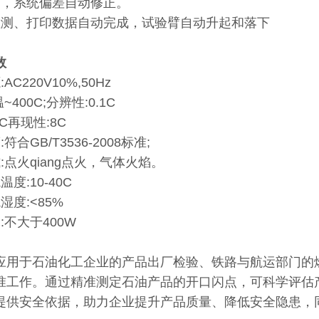
测，系统偏差自动修正。
检测、打印数据自动完成，试验臂自动升起和落下
。
数
C220V10%,50Hz
~400C;分辨性:0.1C
C再现性:8C
符合GB/T3536-2008标准;
:点火qiang点火，气体火焰。
度:10-40C
湿度:<85%
:不大于400W
应用于石油化工企业的产品出厂检验、铁路与航运部门的
准工作。通过精准测定石油产品的开口闪点，可科学评估
提供安全依据，助力企业提升产品质量、降低安全隐患，