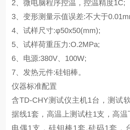
2、微电脑程序控温，控温精度1C;
3、变形测量示值误差:不大于0.01m
4、试样尺寸:φ50x50(mm);
5、试样荷重压力:O.2MPa;
6、电源:380V、100W;
7、发热元件:硅钼棒。
仪器标准配置
含TD-CHY测试仪主机1台，测试
据线1套，高温上测试柱1支，高温
电偶1支，硅钼棒1套,砝码1套，