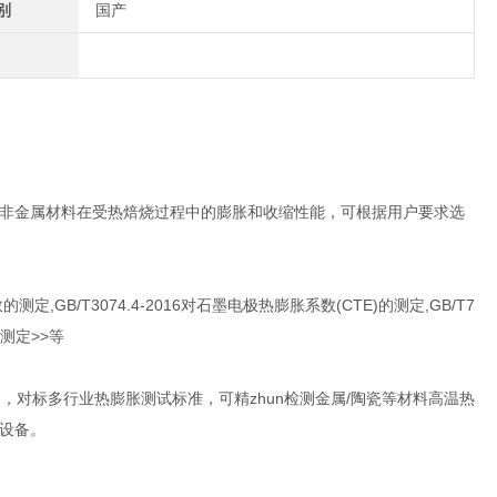
别
国产
非金属材料在受热焙烧过程中的膨胀和收缩性能，可根据用户要求选
的测定,GB/T3074.4-2016对石墨电极热膨胀系数(CTE)的测定,GB/T7
的测定>>等
MPa)，对标多行业热膨胀测试标准，可精zhun检测金属/陶瓷等材料高温热
设备。