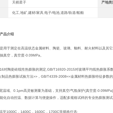
天棋星子
产地类
化工,地矿,建材/家具,电子/电池,道路/轨道/船舶
产品介绍
是用于测定在高温状态金属材料、陶瓷、玻璃、釉料、耐火材料以及其它
真空，真空度-0.09MPa。
8-2016对陶瓷砖线性热膨胀的测定,GB/T16920-2015对玻璃平均线热膨胀系数
<耐火制品热膨胀试验方法>>，GB/T4339-2008<<金属材料热膨胀特征参数
00C宽温域、0.1pm高灵敏测量为基础，支持真空/气氛保护(真空度-0.09
能化自动控温、数据计算与便捷操作，适配多规格试样的专业热膨胀测试
至1000C，1400C，1600C，1700C等规格任选;