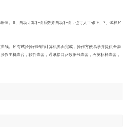
线膨胀量。6、自动计算补偿系数并自动补偿，也可人工修正。7、试样尺
系数曲线。所有试验操作均由计算机界面完成，操作方便易学并提供全套
RPY膨胀仪主机壹台，软件壹套，通讯接口及数据线壹套，石英标样壹套，