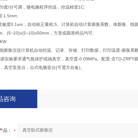
-20度/分可调，微电脑程序控温，控温精度1C;
1.5mm;
灵敏度0.1um，自动校正量程;5、计算机自动计算膨胀系数、体膨胀、
0mm、(5~10)x(5~10)x50mm，方形或圆形样品均可;
2KW
PY智能膨胀仪连计算机自动控温、记录、存储、打印数据，打印温度-膨胀
根据实验要求通气氛保护或抽真空，真空度-0.09MPa。配置:含TD-Z
，真空泵壹台，台式电脑壹台(可需方自备)。
品咨询
产品：