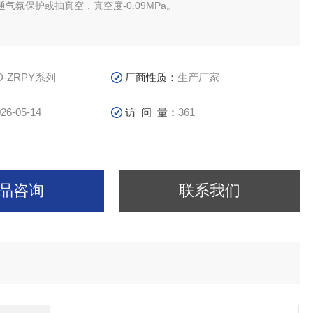
气氛保护或抽真空，真空度-0.09MPa。
D-ZRPY系列
厂商性质：
生产厂家
26-05-14
访 问 量：
361
品咨询
联系我们