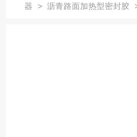
器
>
沥青路面加热型密封胶
>
型密封胶弹性拉伸试验机