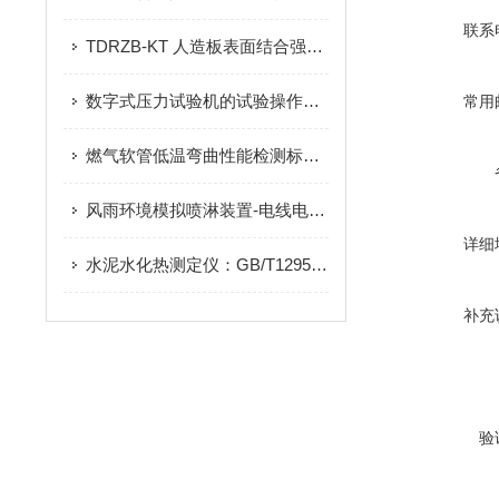
联系
TDRZB-KT 人造板表面结合强度专用卡头：饰面胶合强度精准检测的核心配件
数字式压力试验机的试验操作步骤
常用
燃气软管低温弯曲性能检测标准体系与设备适配
风雨环境模拟喷淋装置-电线电缆的试验操作步骤
详细
水泥水化热测定仪：GB/T12959-2008 合规的水泥热性能检测方案
补充
验