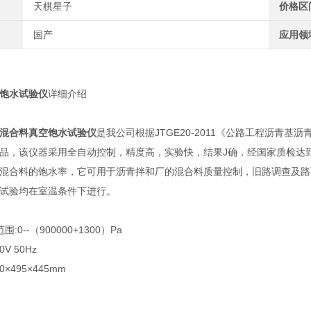
天棋星子
价格区
国产
应用领
饱水试验仪
详细介绍
混合料真空饱水试验仪
是我公司根据JTGE20-2011《公路工程沥青基
品，该仪器采用全自动控制，精度高，实验快，结果J确，经国家质检达到
混合料的饱水率，它可用于沥青拌和厂的混合料质量控制，旧路调查及路
试验均在室温条件下进行。
0--（900000+1300）Pa
V 50Hz
×495×445mm