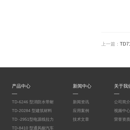
上一篇：
TD
产品中心
新闻中心
关于我
TD‑6246 型消防水带耐
新闻资讯
公司简
磨试验机
TD‑20284 型建筑材料
应用案例
视频中
单体燃烧测试仪
TD -2951型电源线拉力
技术文章
荣誉资
扭转测试机
TD‑8410 型通风橱汽车