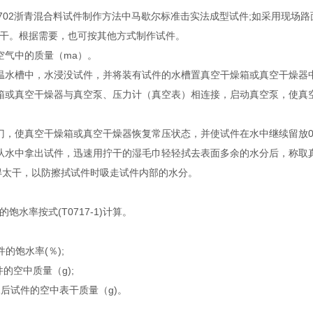
0702浙青混合料试件制作方法中马歇尔标准击实法成型试件;如采用现
干。根据需要，也可按其他方式制作试件。
空气中的质量（ma）。
温水槽中，水浸没试件，并将装有试件的水槽置真空干燥箱或真空干燥器
或真空干燥器与真空泵、压力计（真空表）相连接，启动真空泵，使真空干燥箱或真
门，使真空干燥箱或真空干燥器恢复常压状态，并使试件在水中继续留放0.
从水中拿出试件，迅速用拧干的湿毛巾轻轻拭去表面多余的水分后，称取真
得太干，以防擦拭试件时吸走试件内部的水分。
饱水率按式(T0717-1)计算。
件的饱水率(％);
的空中质量（g);
水后试件的空中表干质量（g)。