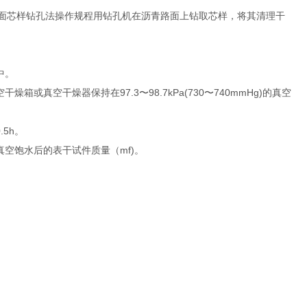
场路面芯样钻孔法操作规程用钻孔机在沥青路面上钻取芯样，将其清理干
中。
空干燥器保持在97.3〜98.7kPa(730〜740mmHg)的真空
5h。
空饱水后的表干试件质量（mf)。