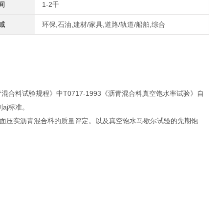
间
1-2千
域
环保,石油,建材/家具,道路/轨道/船舶,综合
沥青混合料试验规程》中T0717-1993《沥青混合料真空饱水率试验》自
aj标准。
面压实沥青混合料的质量评定。以及真空饱水马歇尔试验的先期饱