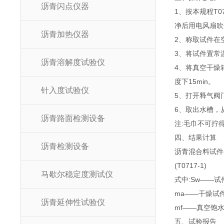
沥青闪点仪器
1、按本规程T
净后用电风扇吹
沥青加热仪器
2、称取试件在
3、将试件置常
沥青溶解度试验仪
4、将真空干燥箱
度下15min。
针入度试验仪
5、打开释气阀
6、取出水槽，
沥青路面检测设备
注:毛巾不可拧
四、结果计算
沥青检测设备
沥青混合料试件的
(T0717-1)
马歇尔稳定度测试仪
式中:Sw——试
ma——干燥试件
沥青延伸性试验仪
mf——真空饱
五、试验报告