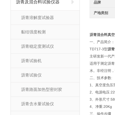
沥青及混合料试验仪器
品牌
产地类别
沥青溶解度试验器
黏结强度检测
沥青混合料真空
一、产品简介：
沥青稳定度测试仪
TD717-3型
沥青
主研发新一代产
沥青试验机
适用于测定沥青
水。非经注明，
沥青试验仪
二、技术参数:
1、真空度负压范围:
沥青路面加热型密封胶
2、电源电压:220
3、外形尺寸:580
沥青含水量试验仪
4、净重:20Kg
三、操作步骤