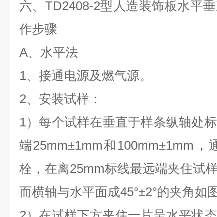
六、
TD2408-2型人造装饰板水
作步骤
A、水平法
1、接通电源及燃气源。
2、安装试样：
1）每个试样在垂直于样条纵轴处
端25mm±1mm和100mm±1m
栓，在离25mm标线最远端夹住试
而横轴与水平面成45°±2°的夹角如
2）在试样下方夹住一片呈水平状