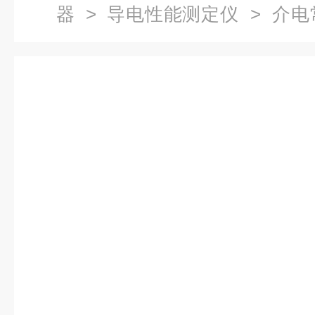
器
>
导电性能测定仪
> 介电
测试仪