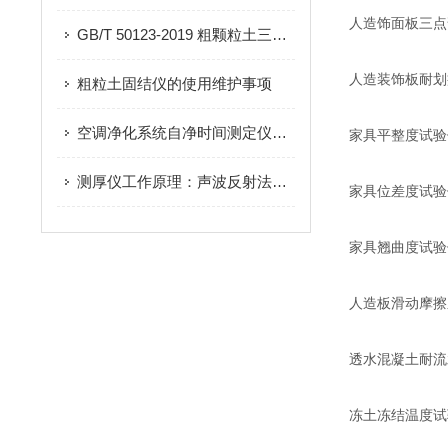
人造饰面板三点
GB/T 50123-2019 粗颗粒土三轴湿化变形试验
人造装饰板耐划
粗粒土固结仪的使用维护事项
空调净化系统自净时间测定仪工作原理：标准气溶胶法量化洁净空间自净性能
家具平整度试验
测厚仪工作原理：声波反射法与材料声速的关联逻辑
家具位差度试验
家具翘曲度试验
人造板滑动摩擦
透水混凝土耐流
冻土冻结温度试