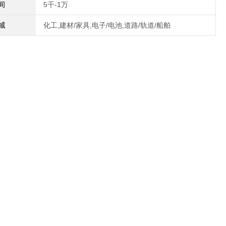
间
5千-1万
域
化工,建材/家具,电子/电池,道路/轨道/船舶