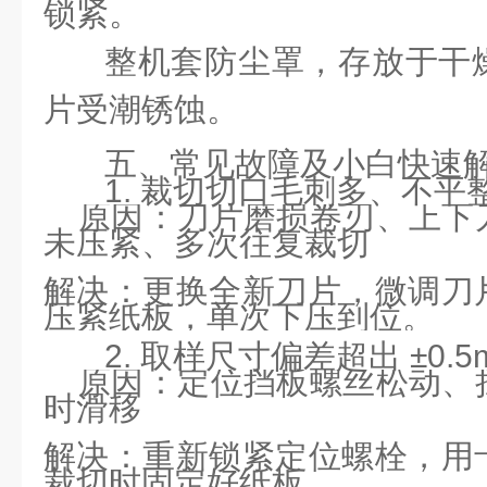
锁紧。
整机套防尘罩，存放于干
片受潮锈蚀。
五、常见故障及小白快速
1. 裁切切口毛刺多、不平
原因：刀片磨损卷刃、上下
未压紧、多次往复裁切
解决：更换全新刀片，微调刀
压紧纸板，单次下压到位。
2. 取样尺寸偏差超出 ±0.5
原因：定位挡板螺丝松动、
时滑移
解决：重新锁紧定位螺栓，用
裁切时固定好纸板。